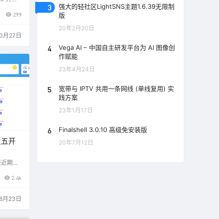
3
强大的轻社区LightSNS主题1.6.39无限制
据库，
299
面布局
版
Zdir出
20年2月20日
还想要P
10月27日
了。 功
、视频、
4
Vega AI – 中国自主研发平台为 AI 图像创
own文
作赋能
动识别目录
23年4月24日
并展示
…
5
宽带与 IPTV 共用一条网线 (单线复用) 实
践方案
23年1月17日
6
Finalshell 3.0.10 高级免安装版
板五开
20年7月12日
挂近期更
无任何后
2.4k
术的小伙
多操作
，并增
8月23日
可自定义
请联系戏
码到服务