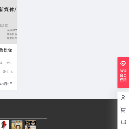
库，然后
oud/ 账
 密码直接
台配置即
业版模板
动， 采
设计理
解锁
3.1k
。 演示
会员
://quate
权限
tal.php]
年8月5日
基本安装 1
面-风格
脑版 修
片文件在
 头部信息