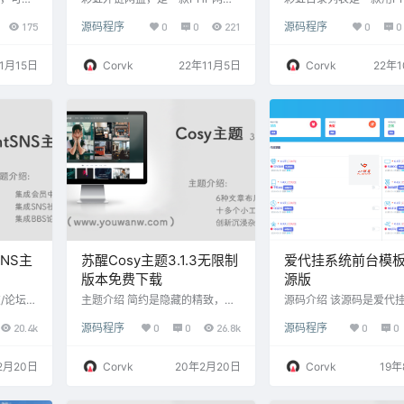
rdPre
与外链分享程序，支持所有格式
的目录列表程序，无需数
175
源码程序
0
0
221
源码程序
0
0
完全响应
文件的上传，可以生成文件外
安装简单，使用方便。界
辑器构建。
链、图片外链、音乐视频外链，
借鉴了Zdir 2.0版本。看到
PDF，
生成外链同时自动生成相应的UB
了3.0版本，但是很多人
11月15日
Corvk
22年11月5日
Corvk
22年
 块的灵感
B代码和HTML代码，还可支持文
HP版的，所以就发在这里
保持了
本、图片、音乐、视频在线预
能特点：· 在线预览图片
更改 PD
览，这不仅仅是一个网盘，更是
音频、文本文件、Markd
动复制/
一个图床亦或是音乐在线试听网
件、Office文档等· 自
 工具栏–
站。新版本支持对接阿里云OS
下的README.md文件
S、腾讯云COS、华为云OBS、
（类GitHub）· 后台管理
又拍云、七牛云等云存储，同时
增加了图片违规检测功能。 更新
记录：V5.3：1.新增用…
SNS主
苏醒Cosy主题3.1.3无限制
爱代挂系统前台模
版本免费下载
源版
/论坛w
主题介绍 简约是隐藏的精致，平
源码介绍 该源码是爱代
S 是由国人
滑是曲面的极致。更有范的设
新的模板5的源码，源码
20.4k
源码程序
0
0
26.8k
源码程序
0
0
主题，自
计，更完美的用户体验——Cosy
门，请放心使用。 有技
微博/贴
因你而生，为你而生。 这是一款
伴可以自行更换模板等更
，细节
多功能的WordPress主题 cosy主
开源版本功能和官方相同
2月20日
Corvk
20年2月20日
Corvk
19年
看到的
题，丰富的布局以及令人赞叹的
添引导删除的功能 同时
你的想
文章样式，无论是视频、文字、
公告代码等等 更多功能
一个主
图片，都能得到淋漓尽致的展
世购买 使用方式 上传源