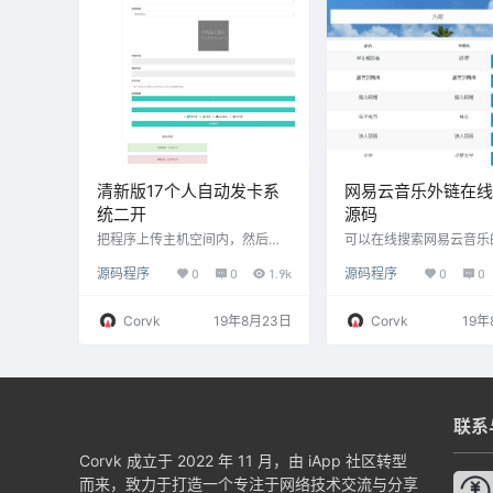
卸载，上传最新插件即可，然后
题。因为LightSNS已经
以下代码上传至后台wp-config.p
题的定义。LightSNS 
hp顶部 define('WP_…
交，用户互动，完全打破
站的为了产生内容而产生
僵局。让网站更具人气…
清新版17个人自动发卡系
网易云音乐外链在线
统二开
源码
把程序上传主机空间内，然后解
可以在线搜索网易云音乐
压，打开网站配置：/install 配置
曲，在线播放，下载，外
源码程序
0
0
1.9k
源码程序
0
0
完后，吧数据库导入，名字：数
据库导入！.sql 把它手动导入数
据库内！
Corvk
19年8月23日
Corvk
19年
联系
Corvk 成立于 2022 年 11 月，由 iApp 社区转型
而来，致力于打造一个专注于网络技术交流与分享