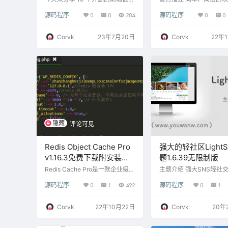
码项目！ GoView GoView 是一
松将 PDF 文件嵌入您的 Wo
源码程序
0
0
284
源码程序
0
0
个使用 Vue3 搭建的低代码数据
ss 网站。100% 免费、
可视化开发平台，将图表或页面
并专为 Gutenberg 编
元素封装为基础组件，无需编写
从您的媒体库中快速添加 
Corvk
23年7月20日
Corvk
22年
代码即可完成业务需求。它的技
或粘贴 URL。这个 PDF
术栈为：Vue3 + TypeScript4 +
来自古腾堡的图像块，并
Vite2 + NaiveUI + ECharts5 + A
极大的易用性。 选项：– 
xios + Pinia2 + PlopJS。 Gite
F URL（从媒体库，或手
e：https://gitee.com/…
粘贴）– 显示或隐藏 PDF
控制 …
隐藏
评论可见
Redis Object Cache Pro
强大的轻社区Light
v1.16.3免费下载附安装教
题1.6.39无限制版
程
Redis Cache Pro是一款企业级的
主题介绍 强大SNS轻社交
Redis对象缓存优化WordPress插
ordpress主题LightSN
源码程序
0
1
492
源码程序
0
1
件，Object Cache Pro已针对Wo
一手打造的轻社交SNS
oCommerce进行了广泛的测试和
主开发框架，主题集成了
优化，与WordPress本身紧密集
吧等模块，无需额外插件
Corvk
22年10月22日
Corvk
20年
成，并且仪表板小部件使交互变
也做的非常强大，目前你
得容易。 在本文末尾下载好插件
这款主题的功能绝对超出
之后，直接后台插件把原本插件
象，你也可以不把他当作