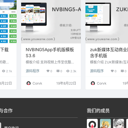
超出了主
示；跨屏响应式布局，自动适应
器 导入xsdg.sql到数据
主打轻社
手机、平板、电脑等设备。 Cosy
配置ini.php 后台地址 /cl
个人网
主题 独创分享功能Bigger share-
号admin 密码123456
内容的
社交分享2.0，每篇文章可生成一
通过数据库修改 其余后
张封面图片， 在微…
可 …
下载
NVBING5App手机版模板
zuk新媒体互动商
S3.6
含手机版
的歌
模板介绍 支持视频上传至优酷云
模板介绍 ZUK新媒体/互
链
或本地服务器，首页、列表页、
用全新媒体简约图文报道
2.1k
源码程序
0
0
2.3k
源码程序
0
0
内容页视频、MP3解析播放 支持
念，希望能帮到广大站长
手机短信登录、注册、找回密
图 演示站 [link href=http
码、绑定、认证发帖回帖 10种版
rdz.cn/display/zukin/por
8月22日
Corvk
19年8月22日
Corvk
19
块样式：朋友圈、新闻、图库、
点击查看演示站[/link] 
视频、教程、分享、文章、大图
在线安装模板 2 后台-界
文章、娱乐等 十几种DIY模块
管理-设置笨模板为默认电
（不断更新），快捷快速的打造
改方法 1 替换logo等图
属于自己的个性移动互联网产品
本模板的src文件夹中 2
2种社区模式，可通过管理插件便
及文…
与合作
我们的成员
捷切换TAB样式、普通列表样式
模版采用全局图片延时加载功
能，可大大降低服务器…