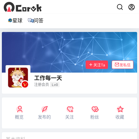
星球
问答
关注Ta
发私信
工作每一天
注册会员
Lv0
概览
发布的
关注
粉丝
收藏