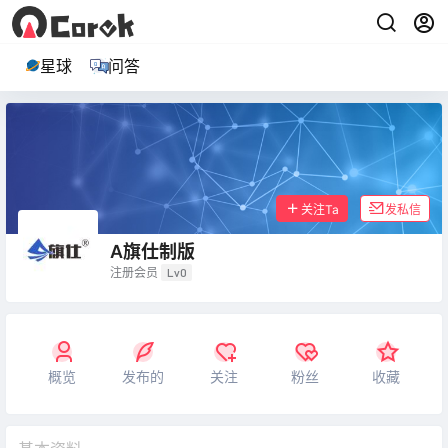
星球
问答
关注Ta
发私信
A旗仕制版
注册会员
Lv0
概览
发布的
关注
粉丝
收藏